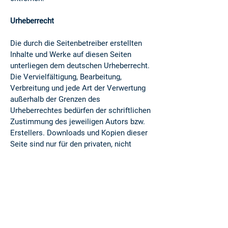
Urheberrecht
Die durch die Seitenbetreiber erstellten
Inhalte und Werke auf diesen Seiten
unterliegen dem deutschen Urheberrecht.
Die Vervielfältigung, Bearbeitung,
Verbreitung und jede Art der Verwertung
außerhalb der Grenzen des
Urheberrechtes bedürfen der schriftlichen
Zustimmung des jeweiligen Autors bzw.
Erstellers. Downloads und Kopien dieser
Seite sind nur für den privaten, nicht
kommerziellen Gebrauch gestattet.
Soweit die Inhalte auf dieser Seite nicht
vom Betreiber erstellt wurden, werden die
Urheberrechte Dritter beachtet.
Insbesondere werden Inhalte Dritter als
solche gekennzeichnet. Sollten Sie
trotzdem auf eine