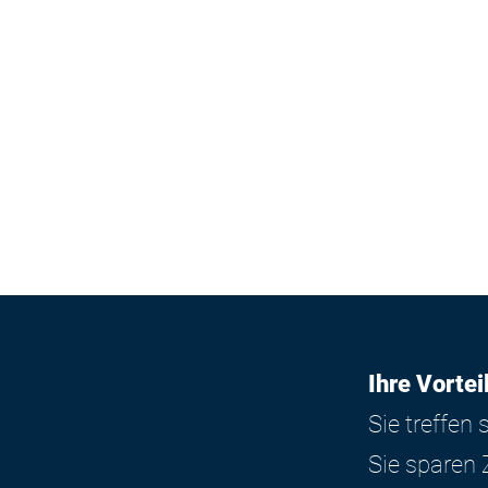
Agenturkos
Kommunikat
Erstellung 
aus Sicht 
Agentur-Po
Ihre Vortei
Sie treffen
Sie sparen 