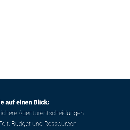
tenverhandlungen
, Agenturvergütungen, Kosten-Controlling,
ions-Preislisten
von Inhalten für
Agenturverträge
und Verhandlung von Agenturvertr
von Marketing und Marketing-Einkauf
ols und -modelle
,
Ways of Working
, Agenturjahresgespräche
le auf einen Blick:
 sichere Agenturentscheidungen
Zeit, Budget und Ressourcen