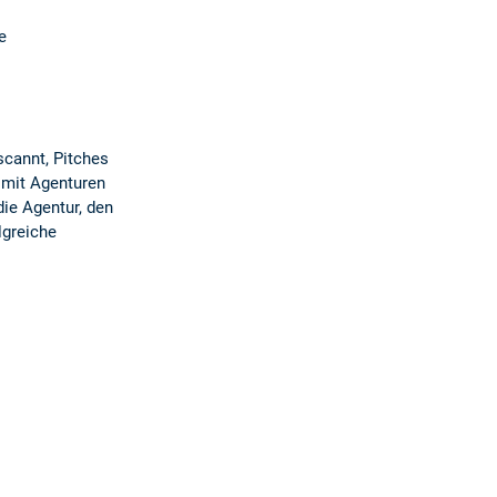
e
scannt, Pitches
 mit Agenturen
die Agentur, den
lgreiche