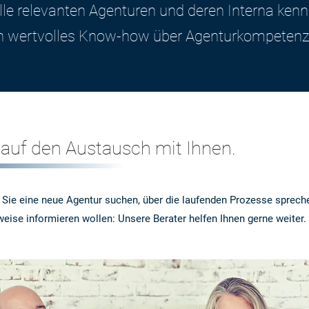
alle relevanten Agenturen und deren Interna ken
en wertvolles Know-how über Agenturkompete
 auf den Austausch mit Ihnen.
 Sie eine neue Agentur suchen, über die laufenden Prozesse sprech
eise informieren wollen: Unsere Berater helfen Ihnen gerne weiter.