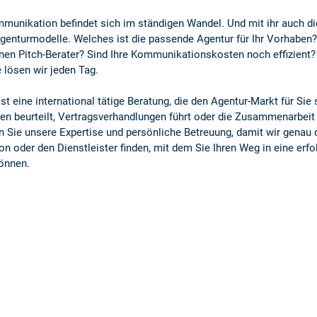
mmunikation befindet sich im ständigen Wandel. Und mit ihr auch di
genturmodelle. Welches ist die passende Agentur für Ihr Vorhaben?
nen Pitch-Berater? Sind Ihre Kommunikationskosten noch effizient?
 lösen wir jeden Tag.
eine international tätige Beratung, die den Agentur-Markt für Sie 
ten beurteilt, Vertragsverhandlungen führt oder die Zusammenarbeit
n Sie unsere Expertise und persönliche Betreuung, damit wir genau 
son oder den Dienstleister finden, mit dem Sie Ihren Weg in eine erfo
önnen.
önnen wir für Sie tun:
Agenturauswahl
,
Pitch-Beratung
und
Pitch-Organisation
in allen
ionsdisziplinen